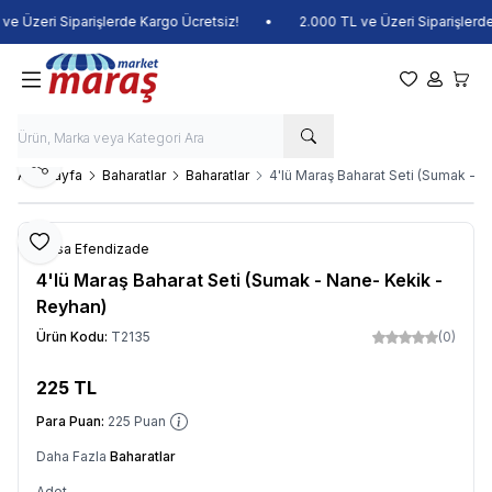
e Üzeri Siparişlerde Kargo Ücretsiz!
•
2.000 TL ve Üzeri Siparişlerde 
Favorilerim
Hesabım
Sepet
Paylaş
Ana Sayfa
Baharatlar
Baharatlar
4'lü Maraş Baharat Seti (Sumak - 
Favoriye Ekle
Musa Efendizade
4'lü Maraş Baharat Seti (Sumak - Nane- Kekik -
Reyhan)
Ürün Kodu:
T2135
(0)
225
TL
Sepete Ekle
Para Puan:
225
Puan
Daha Fazla
Baharatlar
Adet