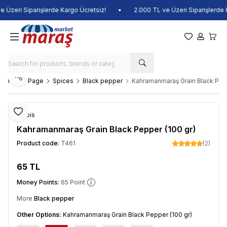
Üzeri Siparişlerde Kargo Ücretsiz!
•
2.000 TL ve Üzeri Siparişlerde K
My Favorite
My Acco
My Ca
Share
Home Page
Spices
Black pepper
Kahramanmaraş Grain Black Pepp
Add to Favorite
Balbis
Kahramanmaraş Grain Black Pepper (100 gr)
Product code:
T461
(2)
65
TL
Add to Cart
Money Points:
65
Point
More
Black pepper
Other Options:
Kahramanmaraş Grain Black Pepper (100 gr)