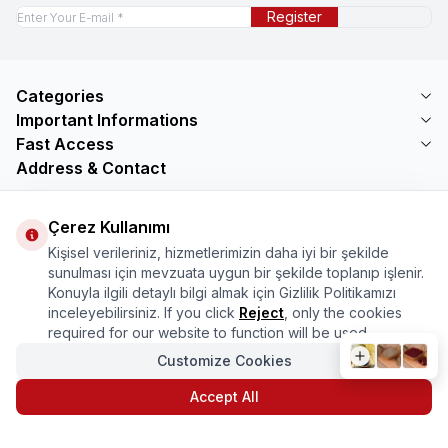
Register
Categories
Important Informations
Fast Access
Address & Contact
Address
Mercimektepe Mahallesi 51007 Sokak
Çerez Kullanımı
No:45/B\nONİKİŞUBAT/KAHRAMANMARAŞ
Kişisel verileriniz, hizmetlerimizin daha iyi bir şekilde
Telephone
sunulması için mevzuata uygun bir şekilde toplanıp işlenir.
08505321048
Konuyla ilgili detaylı bilgi almak için Gizlilik Politikamızı
Email
inceleyebilirsiniz. If you click
Reject
, only the cookies
bilgi@marasmarket.com
required for our website to function will be used.
Customize Cookies
PlayStore
App Store
Accept All