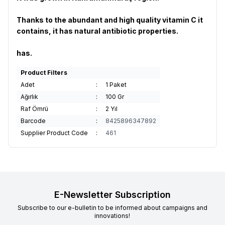
Thanks to the abundant and high quality vitamin C it
contains, it has natural antibiotic properties.
has.
Product Filters
Adet
:
1 Paket
Ağırlık
:
100 Gr
Raf Ömrü
:
2 Yıl
Barcode
:
8425896347892
Supplier Product Code
:
461
E-Newsletter Subscription
Subscribe to our e-bulletin to be informed about campaigns and
innovations!