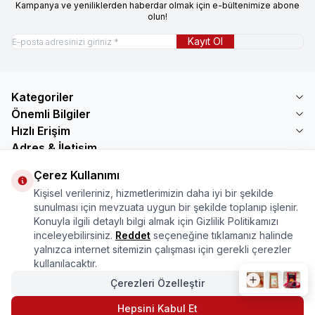
Kampanya ve yeniliklerden haberdar olmak için e-bültenimize abone
olun!
Kayıt Ol
Kategoriler
Önemli Bilgiler
Hızlı Erişim
Adres & İletişim
Adres
Çerez Kullanımı
Mercimektepe Mahallesi 51007 Sokak
Kişisel verileriniz, hizmetlerimizin daha iyi bir şekilde
No:45/B\nONİKİŞUBAT/KAHRAMANMARAŞ
sunulması için mevzuata uygun bir şekilde toplanıp işlenir.
Telefon
Konuyla ilgili detaylı bilgi almak için Gizlilik Politikamızı
08505321048
inceleyebilirsiniz.
Reddet
seçeneğine tıklamanız halinde
E-Posta
yalnızca internet sitemizin çalışması için gerekli çerezler
bilgi@marasmarket.com
kullanılacaktır.
Çerezleri Özelleştir
PlayStore
App Store
Hepsini Kabul Et