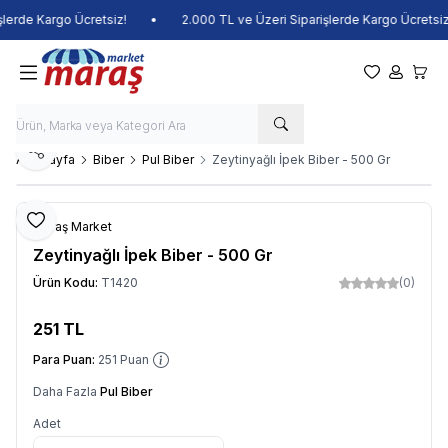
erde Kargo Ücretsiz!
•
2.000 TL ve Üzeri Siparişlerde Kargo Ücretsiz!
Favorilerim
Hesabım
Sepet
Paylaş
Ana Sayfa
Biber
Pul Biber
Zeytinyağlı İpek Biber - 500 Gr
Favoriye Ekle
Maraş Market
Zeytinyağlı İpek Biber - 500 Gr
Ürün Kodu:
T1420
(0)
251
TL
Sepete Ekle
Para Puan:
251
Puan
Daha Fazla
Pul Biber
Adet