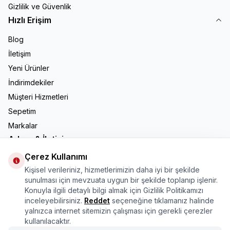
Gizlilik ve Güvenlik
Hızlı Erişim
Blog
İletişim
Yeni Ürünler
İndirimdekiler
Müşteri Hizmetleri
Sepetim
Markalar
Adres & İletişim
Çerez Kullanımı
Adres
Mercimektepe Mahallesi 51007 Sokak
Kişisel verileriniz, hizmetlerimizin daha iyi bir şekilde
No:45/B\nONİKİŞUBAT/KAHRAMANMARAŞ
sunulması için mevzuata uygun bir şekilde toplanıp işlenir.
Telefon
Konuyla ilgili detaylı bilgi almak için Gizlilik Politikamızı
08505321048
inceleyebilirsiniz.
Reddet
seçeneğine tıklamanız halinde
E-Posta
yalnızca internet sitemizin çalışması için gerekli çerezler
bilgi@marasmarket.com
kullanılacaktır.