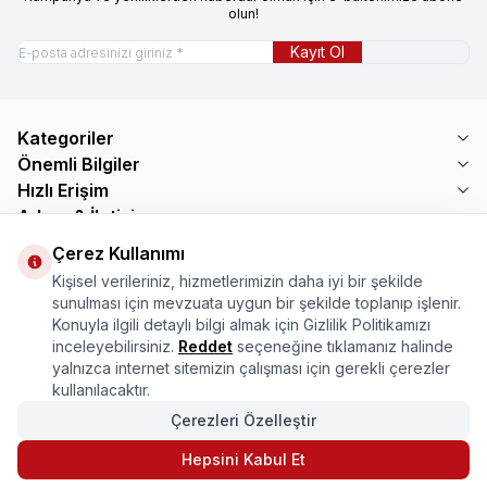
olun!
Kayıt Ol
Kategoriler
Önemli Bilgiler
Hızlı Erişim
Adres & İletişim
Çerez Kullanımı
Adres
Mercimektepe Mahallesi 51007 Sokak
Kişisel verileriniz, hizmetlerimizin daha iyi bir şekilde
No:45/B\nONİKİŞUBAT/KAHRAMANMARAŞ
sunulması için mevzuata uygun bir şekilde toplanıp işlenir.
Telefon
Konuyla ilgili detaylı bilgi almak için Gizlilik Politikamızı
08505321048
inceleyebilirsiniz.
Reddet
seçeneğine tıklamanız halinde
E-Posta
yalnızca internet sitemizin çalışması için gerekli çerezler
bilgi@marasmarket.com
kullanılacaktır.
Çerezleri Özelleştir
PlayStore
App Store
Hepsini Kabul Et