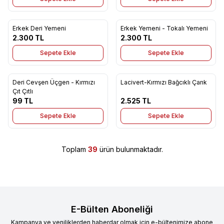
Erkek Deri Yemeni
Erkek Yemeni - Tokalı Yemeni
Yeni
Yeni
Favorilere Ekle
Favorilere Ekle
2.300
TL
2.300
TL
Sepete Ekle
Sepete Ekle
Deri Cevşen Üçgen - Kırmızı
Lacivert-Kırmızı Bağcıklı Çarık
Yeni
Yeni
Favorilere Ekle
Favorilere Ekle
Çıt Çıtlı
99
TL
2.525
TL
Sepete Ekle
Sepete Ekle
Toplam
39
ürün bulunmaktadır.
E-Bülten Aboneliği
Kampanya ve yeniliklerden haberdar olmak için e-bültenimize abone