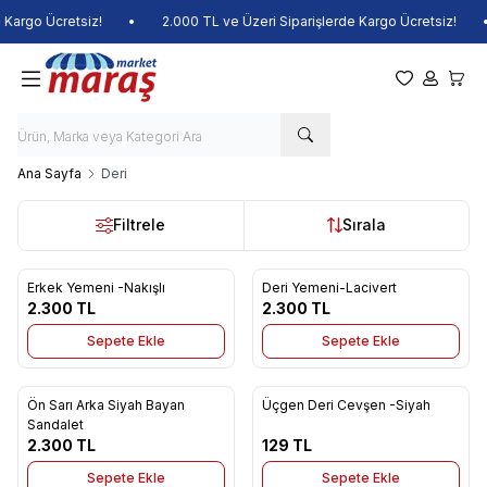
argo Ücretsiz!
•
2.000 TL ve Üzeri Siparişlerde Kargo Ücretsiz!
•
Favorilerim
Hesabım
Sepet
Ana Sayfa
Deri
Filtrele
Sırala
Erkek Yemeni -Nakışlı
Deri Yemeni-Lacivert
Yeni
Yeni
Favorilere Ekle
Favorilere Ekle
2.300
TL
2.300
TL
Sepete Ekle
Sepete Ekle
Ön Sarı Arka Siyah Bayan
Üçgen Deri Cevşen -Siyah
Yeni
Yeni
Favorilere Ekle
Favorilere Ekle
Sandalet
2.300
TL
129
TL
Sepete Ekle
Sepete Ekle