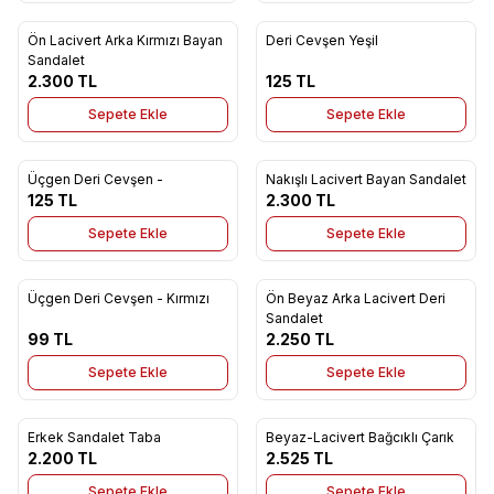
Ön Lacivert Arka Kırmızı Bayan
Deri Cevşen Yeşil
Yeni
Yeni
Favorilere Ekle
Favorilere Ekle
Sandalet
2.300
TL
125
TL
Sepete Ekle
Sepete Ekle
Üçgen Deri Cevşen -
Nakışlı Lacivert Bayan Sandalet
Yeni
Yeni
Favorilere Ekle
Favorilere Ekle
125
TL
2.300
TL
Sepete Ekle
Sepete Ekle
Üçgen Deri Cevşen - Kırmızı
Ön Beyaz Arka Lacivert Deri
Yeni
Yeni
Favorilere Ekle
Favorilere Ekle
Sandalet
99
TL
2.250
TL
Sepete Ekle
Sepete Ekle
Erkek Sandalet Taba
Beyaz-Lacivert Bağcıklı Çarık
Yeni
Yeni
Favorilere Ekle
Favorilere Ekle
2.200
TL
2.525
TL
Sepete Ekle
Sepete Ekle