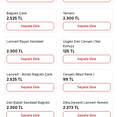
6
Bağcıklı Çarık
Yemeni
Yeni
Yeni
Favorilere Ekle
Favorilere Ekle
2.525
TL
2.300
TL
Sepete Ekle
Sepete Ekle
Lacivert Bayan Sandalet
Üçgen Deri Cevşen ( Nar
Yeni
Yeni
Favorilere Ekle
Favorilere Ekle
Kırmızı)
2.300
TL
125
TL
Sepete Ekle
Sepete Ekle
Lacivert - Bordo Bağcıklı Çarık
Cevşen (Mavi Renk )
Yeni
Yeni
Favorilere Ekle
Favorilere Ekle
2.525
TL
99
TL
Sepete Ekle
Sepete Ekle
Deri Babet Sandalet Bağcıklı
Dikiş Desenli Lacivert Yemeni
Yeni
Yeni
Favorilere Ekle
Favorilere Ekle
2.300
TL
2.373
TL
Sepete Ekle
Sepete Ekle