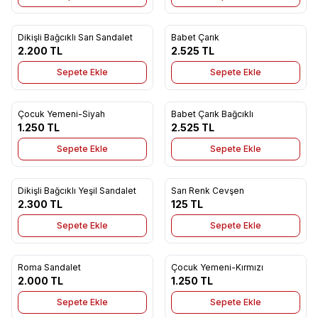
9
Dikişli Bağcıklı Sarı Sandalet
Babet Çarık
Yeni
Yeni
Favorilere Ekle
Favorilere Ekle
2.200
TL
2.525
TL
Sepete Ekle
Sepete Ekle
9
Çocuk Yemeni-Siyah
Babet Çarık Bağcıklı
Yeni
Yeni
Favorilere Ekle
Favorilere Ekle
1.250
TL
2.525
TL
Sepete Ekle
Sepete Ekle
Dikişli Bağcıklı Yeşil Sandalet
Sarı Renk Cevşen
Yeni
Yeni
Favorilere Ekle
Favorilere Ekle
2.300
TL
125
TL
Sepete Ekle
Sepete Ekle
Roma Sandalet
Çocuk Yemeni-Kırmızı
Yeni
Yeni
Favorilere Ekle
Favorilere Ekle
2.000
TL
1.250
TL
Sepete Ekle
Sepete Ekle