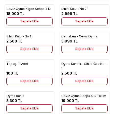
Ceviz Oyma Zigon Sehpa 4 lü
Sihirli Kutu - No 2
Yeni
Yeni
Favorilere Ekle
Favorilere Ekle
18.000
TL
2.999
TL
Sepete Ekle
Sepete Ekle
Sihirli Kutu - No 1
Cemaken - Ceviz Oyma
Yeni
Yeni
Favorilere Ekle
Favorilere Ekle
2.500
TL
3.999
TL
Sepete Ekle
Sepete Ekle
Topaç - 1 Adet
Oyma Sandık - Sihirli Kutu No -
Yeni
Yeni
Favorilere Ekle
Favorilere Ekle
1
100
TL
2.500
TL
Sepete Ekle
Sepete Ekle
Oyma Rahle
Ceviz Oyma Sehpa 4 lü Takım
Yeni
Favorilere Ekle
Favorilere Ekle
3.300
TL
19.000
TL
Sepete Ekle
Sepete Ekle