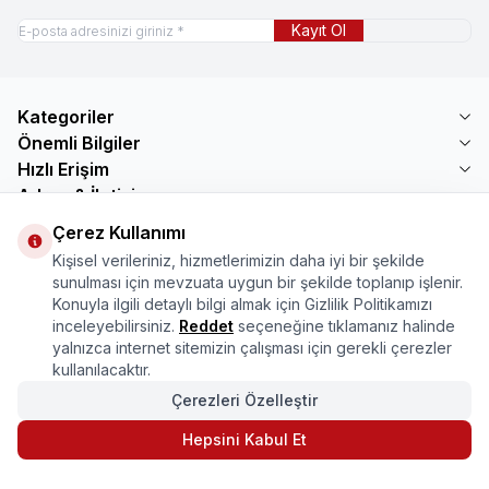
Kayıt Ol
Kategoriler
Önemli Bilgiler
Hızlı Erişim
Adres & İletişim
Çerez Kullanımı
Adres
Mercimektepe Mahallesi 51007 Sokak
Kişisel verileriniz, hizmetlerimizin daha iyi bir şekilde
No:45/B\nONİKİŞUBAT/KAHRAMANMARAŞ
sunulması için mevzuata uygun bir şekilde toplanıp işlenir.
Telefon
Konuyla ilgili detaylı bilgi almak için Gizlilik Politikamızı
08505321048
inceleyebilirsiniz.
Reddet
seçeneğine tıklamanız halinde
E-Posta
yalnızca internet sitemizin çalışması için gerekli çerezler
bilgi@marasmarket.com
kullanılacaktır.
Çerezleri Özelleştir
PlayStore
App Store
Hepsini Kabul Et