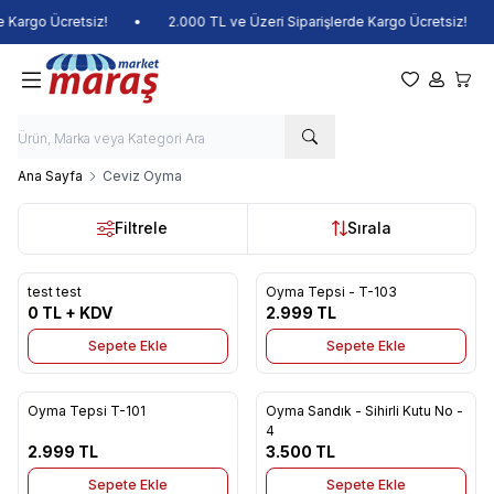
Kargo Ücretsiz!
•
2.000 TL ve Üzeri Siparişlerde Kargo Ücretsiz!
•
Favorilerim
Hesabım
Sepet
Ana Sayfa
Ceviz Oyma
Filtrele
Sırala
test test
Oyma Tepsi - T-103
Yeni
Favorilere Ekle
Favorilere Ekle
0
TL + KDV
2.999
TL
Sepete Ekle
Sepete Ekle
Oyma Tepsi T-101
Oyma Sandık - Sihirli Kutu No -
Favorilere Ekle
Favorilere Ekle
4
2.999
TL
3.500
TL
Sepete Ekle
Sepete Ekle