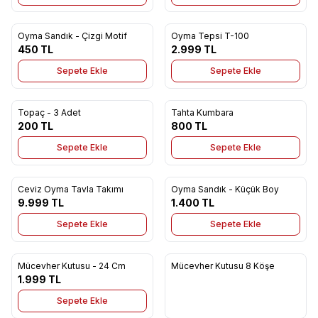
Oyma Sandık - Çizgi Motif
Oyma Tepsi T-100
Favorilere Ekle
Favorilere Ekle
450
TL
2.999
TL
Sepete Ekle
Sepete Ekle
Topaç - 3 Adet
Tahta Kumbara
Yeni
Yeni
Favorilere Ekle
Favorilere Ekle
200
TL
800
TL
Sepete Ekle
Sepete Ekle
Ceviz Oyma Tavla Takımı
Oyma Sandık - Küçük Boy
Yeni
Favorilere Ekle
Favorilere Ekle
9.999
TL
1.400
TL
Sepete Ekle
Sepete Ekle
Mücevher Kutusu - 24 Cm
Mücevher Kutusu 8 Köşe
Yeni
Yeni
Favorilere Ekle
Favorilere Ekle
1.999
TL
Sepete Ekle