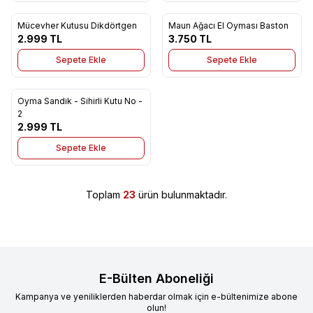
Mücevher Kutusu Dikdörtgen
Maun Ağacı El Oyması Baston
Yeni
Yeni
Favorilere Ekle
Favorilere Ekle
2.999
TL
3.750
TL
Sepete Ekle
Sepete Ekle
Oyma Sandık - Sihirli Kutu No -
Yeni
Favorilere Ekle
2
2.999
TL
Sepete Ekle
Toplam
23
ürün bulunmaktadır.
E-Bülten Aboneliği
Kampanya ve yeniliklerden haberdar olmak için e-bültenimize abone
olun!