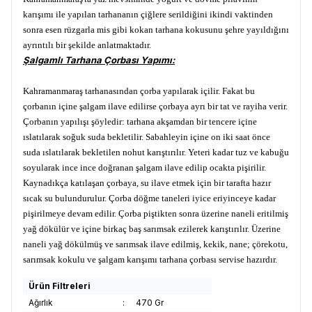
karışımı ile yapılan tarhananın çiğlere serildiğini ikindi vaktinden
sonra esen rüzgarla mis gibi kokan tarhana kokusunu şehre yayıldığını
ayrıntılı bir şekilde anlatmaktadır.
Şalgamlı Tarhana Çorbası Yapımı:
Kahramanmaraş tarhanasından çorba yapılarak içilir. Fakat bu
çorbanın içine şalgam ilave edilirse çorbaya ayrı bir tat ve rayiha verir.
Çorbanın yapılışı şöyledir: tarhana akşamdan bir tencere içine
ıslatılarak soğuk suda bekletilir. Sabahleyin içine on iki saat önce
suda ıslatılarak bekletilen nohut karıştırılır. Yeteri kadar tuz ve kabuğu
soyularak ince ince doğranan şalgam ilave edilip ocakta pişirilir.
Kaynadıkça katılaşan çorbaya, su ilave etmek için bir tarafta hazır
sıcak su bulundurulur. Çorba döğme taneleri iyice eriyinceye kadar
pişirilmeye devam edilir. Çorba piştikten sonra üzerine naneli eritilmiş
yağ dökülür ve içine birkaç baş sarımsak ezilerek karıştırılır. Üzerine
naneli yağ dökülmüş ve sarımsak ilave edilmiş, kekik, nane; çörekotu,
sarımsak kokulu ve şalgam karışımı tarhana çorbası servise hazırdır.
Ürün Filtreleri
Ağırlık
:
470 Gr