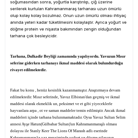
soğumasından sonra, yoğurtla karıştırılıp, çiğ üzerine
serilerek kurtulan Kahramanmaraş tarhanası uzun ömürlü
olup kolay kolay bozulmaz. Onun uzun ömürlü olması ihtiyaç
anında yeteri kadar tüketilmesini kolaylaştır. Ayrıca yoğurt ve
döğme protein ve nişasta bakımından zengin olduğundan
tarhana çok besleyicidir.
Tarhana, Dulkadir Beyliği zamanında yapılıyordu. Yavuzun Mısır
seferine giderken tarhanayı ikmal maddesi olarak bulundurduğu
rivayet edilmektedir.
Fakat bu konu , henüz kesinlik kazanmamıştır. Araştırmaya devam
edilmektedir. Mısır seferinde, Yavuz Elbistan'dan geçmiş ve ikmal
maddesi olarak ekmeklik un, peksimet ve et gibi yiyeceklerle
hayvanlara arpa , ot ve saman maddeler temin edilmiştir. Ancak ikmal
maddeleri içinde tarhana bulunmamaktadır. Oysa Yavuz Sultan Selim
annesi Ayşe Hatun(Gülbahar Sultan)'un Kahramanmaraşlı olması
dolayısı ile Stanly Keer The Lions Of Marash adlı eserinde
Kahramanmaraş'ta yaz mevsiminde yoğurt ve dövme pilavının