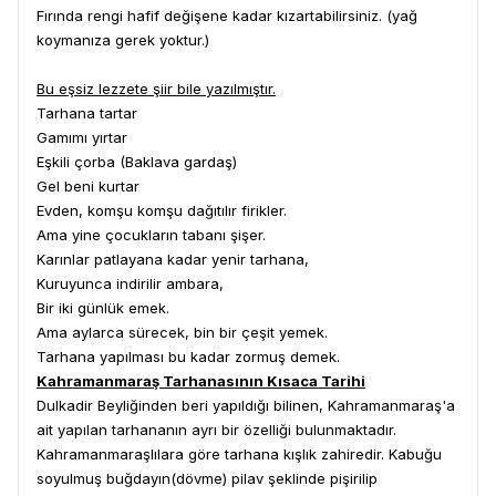
Fırında rengi hafif değişene kadar kızartabilirsiniz. (yağ
koymanıza gerek yoktur.)
Bu eşsiz lezzete şiir bile yazılmıştır.
Tarhana tartar
Gamımı yırtar
Eşkili çorba (Baklava gardaş)
Gel beni kurtar
Evden, komşu komşu dağıtılır firikler.
Ama yine çocukların tabanı şişer.
Karınlar patlayana kadar yenir tarhana,
Kuruyunca indirilir ambara,
Bir iki günlük emek.
Ama aylarca sürecek, bin bir çeşit yemek.
Tarhana yapılması bu kadar zormuş demek.
Kahramanmaraş Tarhanasının Kısaca Tarihi
Dulkadir Beyliğinden beri yapıldığı bilinen, Kahramanmaraş'a
ait yapılan tarhananın ayrı bir özelliği bulunmaktadır.
Kahramanmaraşlılara göre tarhana kışlık zahiredir. Kabuğu
soyulmuş buğdayın(dövme) pilav şeklinde pişirilip