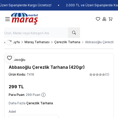
eri Siparişlerde Kargo Ücretsiz!
•
2.000 TL ve Üzeri Siparişlerde Karg
Favorilerim
Hesabım
Sepet
Paylaş
Ana Sayfa
Maraş Tarhanası
Çerezlik Tarhana
Abbasoğlu Çerezlik T
Favoriye Ekle
Abbasoğlu
Abbasoğlu Çerezlik Tarhana (420gr)
Ürün Kodu:
T416
(0)
299
TL
Sepete Ekle
Para Puan:
299
Puan
Daha Fazla
Çerezlik Tarhana
Adet