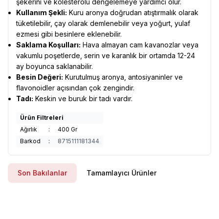
şekerini ve kolesterolü dengelemeye yardımcı olur.
Kullanım Şekli:
Kuru aronya doğrudan atıştırmalık olarak
tüketilebilir, çay olarak demlenebilir veya yoğurt, yulaf
ezmesi gibi besinlere eklenebilir.
Saklama Koşulları:
Hava almayan cam kavanozlar veya
vakumlu poşetlerde, serin ve karanlık bir ortamda 12-24
ay boyunca saklanabilir.
Besin Değeri:
Kurutulmuş aronya, antosiyaninler ve
flavonoidler açısından çok zengindir.
Tadı:
Keskin ve buruk bir tadı vardır.
Ürün Filtreleri
Ağırlık
:
400 Gr
Barkod
:
8715111181344
Son Bakılanlar
Tamamlayıcı Ürünler