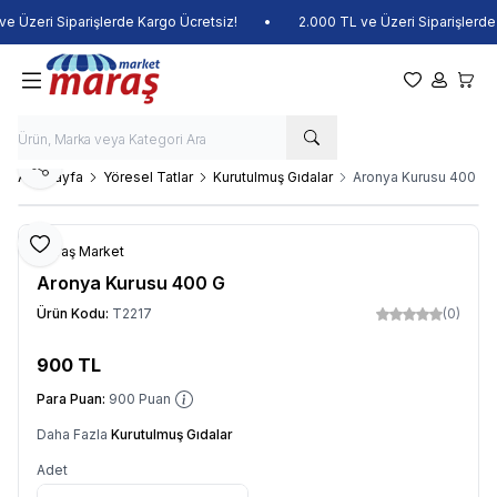
 Üzeri Siparişlerde Kargo Ücretsiz!
•
2.000 TL ve Üzeri Siparişlerde K
Favorilerim
Hesabım
Sepet
Paylaş
Ana Sayfa
Yöresel Tatlar
Kurutulmuş Gıdalar
Aronya Kurusu 400 G
Favoriye Ekle
Maraş Market
Aronya Kurusu 400 G
Ürün Kodu:
T2217
(0)
900
TL
Sepete Ekle
Para Puan:
900
Puan
Daha Fazla
Kurutulmuş Gıdalar
Adet