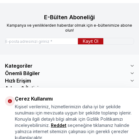
E-Bülten Aboneliği
Kampanya ve yeniliklerden haberdar olmak için e-bültenimize abone
olun!
Kayıt Ol
Kategoriler
Önemli Bilgiler
Hızlı Erişim
Adres & İletişim
Çerez Kullanımı
Adres
Mercimektepe Mahallesi 51007 Sokak
Kişisel verileriniz, hizmetlerimizin daha iyi bir şekilde
No:45/B\nONİKİŞUBAT/KAHRAMANMARAŞ
sunulması için mevzuata uygun bir şekilde toplanıp işlenir.
Telefon
Konuyla ilgili detaylı bilgi almak için Gizlilik Politikamızı
08505321048
inceleyebilirsiniz.
Reddet
seçeneğine tıklamanız halinde
E-Posta
yalnızca internet sitemizin çalışması için gerekli çerezler
bilgi@marasmarket.com
kullanılacaktır.