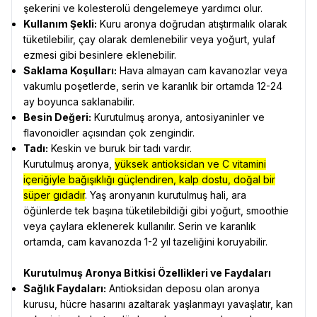
şekerini ve kolesterolü dengelemeye yardımcı olur.
Kullanım Şekli:
Kuru aronya doğrudan atıştırmalık olarak
tüketilebilir, çay olarak demlenebilir veya yoğurt, yulaf
ezmesi gibi besinlere eklenebilir.
Saklama Koşulları:
Hava almayan cam kavanozlar veya
vakumlu poşetlerde, serin ve karanlık bir ortamda 12-24
ay boyunca saklanabilir.
Besin Değeri:
Kurutulmuş aronya, antosiyaninler ve
flavonoidler açısından çok zengindir.
Tadı:
Keskin ve buruk bir tadı vardır.
Kurutulmuş aronya,
yüksek antioksidan ve C vitamini
içeriğiyle bağışıklığı güçlendiren, kalp dostu, doğal bir
süper gıdadır
. Yaş aronyanın kurutulmuş hali, ara
öğünlerde tek başına tüketilebildiği gibi yoğurt, smoothie
veya çaylara eklenerek kullanılır. Serin ve karanlık
ortamda, cam kavanozda 1-2 yıl tazeliğini koruyabilir.
Kurutulmuş Aronya Bitkisi Özellikleri ve Faydaları
Sağlık Faydaları:
Antioksidan deposu olan aronya
kurusu, hücre hasarını azaltarak yaşlanmayı yavaşlatır, kan