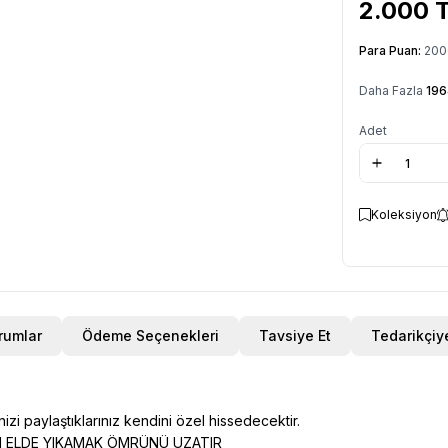
2.000
T
Para Puan:
200
Daha Fazla
196
Adet
Koleksiyon
rumlar
Ödeme Seçenekleri
Tavsiye Et
Tedarikçiy
izi paylaştıklarınız kendini özel hissedecektir.
N ELDE YIKAMAK ÖMRÜNÜ UZATIR