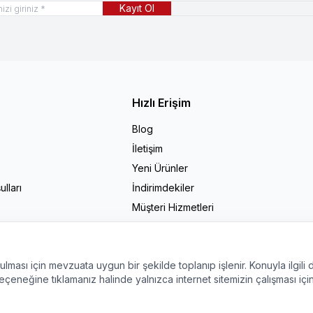
Kayıt Ol
Hızlı Erişim
Blog
İletişim
Yeni Ürünler
lları
İndirimdekiler
Müşteri Hizmetleri
Sepetim
Markalar
nulması için mevzuata uygun bir şekilde toplanıp işlenir. Konuyla ilgili d
çeneğine tıklamanız halinde yalnızca internet sitemizin çalışması içi