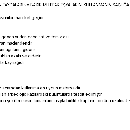
N FAYDALARI ve BAKIR MUTFAK EŞYALARINI KULLANMANIN SAĞLIĞA
kvrımları hareket geçirir
dan geçen sudan daha saf ve temiz olu
uran madendendir
 ağrılarını giderir
kları azaltı ve giderir
ifa kaynağıdır
ık açısından kullanıma en uygun materyaldir
n arkeolojik kazılardaki buluntularda tespit edilmiştir
arın şekillenmesin tamamlanmasıyla birlikte kapların ömrünü uzatmak v