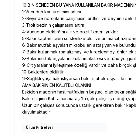
​10 BİN SENEDEN BU YANA KULLANILAN BAKIR MADENİNİ
1-Vücudun kan üretimini arttırır
2-Beyinde nöronların çalışmasını artttırır ve beyninizdeki 
3-Troit bezinin çalışmasını artırır
4-Vücudun elektirğini alır ve pozitif enerji yükler
5-Bakır kaptan içilen su sterilize olur ve arıtma cihazın
6-Bakır mutfak eşyaları mikrobu en aztaşıyan ve bulund
7-Bakır kullanmak romatizmayı ve kireçlenmeyi önler eklem
8-Bakır mutfak eşyalarını kullanmakstresi ve ruhu yorgunlu
9-Cilt yaralarını iyileştirme özelliğ vardır ve daha birçok ş
10-Bakterileri öldürür
11-Sağlıklı yaşamak istiyorsan bakır mutfak eşyası kullan
AMA BAKIRIN EN KALİTELİ OLANINI
Eskiden madenin hası,mutfakların baştacı olan bakır sağl
Bakırcılıgımn Kahramanmaraş 'ta çok gelişmiş olduğu,yapıla
Uzun bir çalışma sonucunda ustalık gerektiren bakır kapl
duyulmaktadır.
Ürün Filtreleri