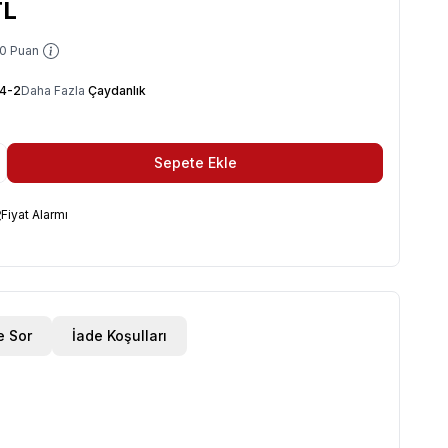
L
0
Puan
4-2
Daha Fazla
Çaydanlık
Sepete Ekle
Fiyat Alarmı
e Sor
İade Koşulları