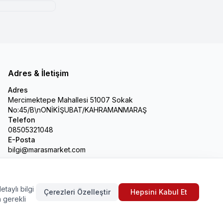
Adres & İletişim
Adres
Mercimektepe Mahallesi 51007 Sokak
No:45/B\nONİKİŞUBAT/KAHRAMANMARAŞ
Telefon
08505321048
E-Posta
bilgi@marasmarket.com
PlayStore
App Store
etaylı bilgi
Çerezleri Özelleştir
Hepsini Kabul Et
n gerekli