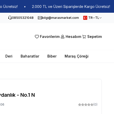
etsiz!
•
2.000 TL ve Üzeri Siparişlerde Kargo Ücretsiz!
•
08505321048
bilgi@marasmarket.com
TR
TL
Favorilerim
Hesabım
Sepetim
Deri
Baharatlar
Biber
Maraş Çöreği
danlık - No.1 N
906
(0)