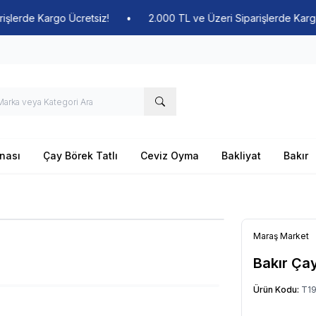
de Kargo Ücretsiz!
•
2.000 TL ve Üzeri Siparişlerde Kargo Ücr
nası
Çay Börek Tatlı
Ceviz Oyma
Bakliyat
Bakır
Maraş Market
Bakır Çay
Ürün Kodu:
T1