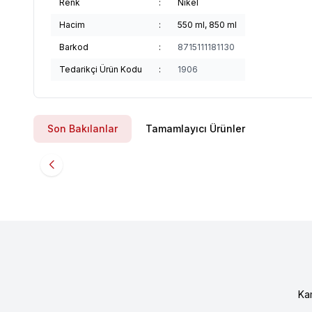
Renk
:
Nikel
Hacim
:
550 ml, 850 ml
Barkod
:
8715111181130
Tedarikçi Ürün Kodu
:
1906
Son Bakılanlar
Tamamlayıcı Ürünler
Ka