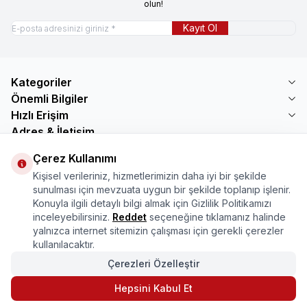
olun!
Kayıt Ol
Kategoriler
Önemli Bilgiler
Hızlı Erişim
Adres & İletişim
Adres
Çerez Kullanımı
Mercimektepe Mahallesi 51007 Sokak
Kişisel verileriniz, hizmetlerimizin daha iyi bir şekilde
No:45/B\nONİKİŞUBAT/KAHRAMANMARAŞ
sunulması için mevzuata uygun bir şekilde toplanıp işlenir.
Telefon
Konuyla ilgili detaylı bilgi almak için Gizlilik Politikamızı
08505321048
inceleyebilirsiniz.
Reddet
seçeneğine tıklamanız halinde
E-Posta
yalnızca internet sitemizin çalışması için gerekli çerezler
bilgi@marasmarket.com
kullanılacaktır.
Çerezleri Özelleştir
PlayStore
App Store
Hepsini Kabul Et