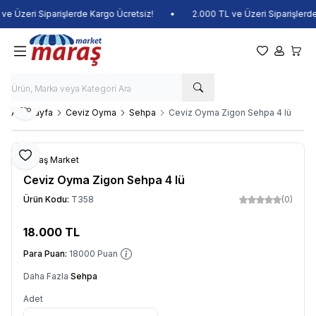
e Üzeri Siparişlerde Kargo Ücretsiz!
•
2.000 TL ve Üzeri Siparişlerde 
Favorilerim
Hesabım
Sepet
Paylaş
Ana Sayfa
Ceviz Oyma
Sehpa
Ceviz Oyma Zigon Sehpa 4 lü
Favoriye Ekle
Maraş Market
Ceviz Oyma Zigon Sehpa 4 lü
Ürün Kodu:
T358
(0)
18.000
TL
Sepete Ekle
Para Puan:
18000
Puan
Daha Fazla
Sehpa
Adet