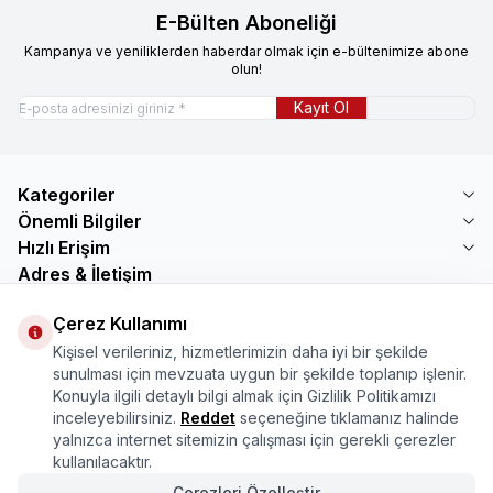
E-Bülten Aboneliği
Kampanya ve yeniliklerden haberdar olmak için e-bültenimize abone
olun!
Kayıt Ol
Kategoriler
Önemli Bilgiler
Hızlı Erişim
Adres & İletişim
Adres
Çerez Kullanımı
Mercimektepe Mahallesi 51007 Sokak
Kişisel verileriniz, hizmetlerimizin daha iyi bir şekilde
No:45/B\nONİKİŞUBAT/KAHRAMANMARAŞ
sunulması için mevzuata uygun bir şekilde toplanıp işlenir.
Telefon
Konuyla ilgili detaylı bilgi almak için Gizlilik Politikamızı
08505321048
inceleyebilirsiniz.
Reddet
seçeneğine tıklamanız halinde
E-Posta
yalnızca internet sitemizin çalışması için gerekli çerezler
bilgi@marasmarket.com
kullanılacaktır.
PlayStore
App Store
Çerezleri Özelleştir