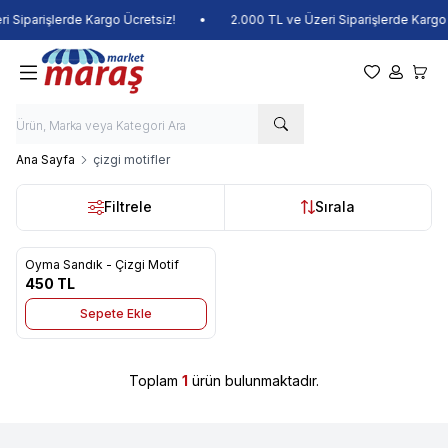
i Siparişlerde Kargo Ücretsiz!
•
2.000 TL ve Üzeri Siparişlerde Kargo 
Favorilerim
Hesabım
Sepet
Ana Sayfa
çizgi motifler
Filtrele
Sırala
Oyma Sandık - Çizgi Motif
Favorilere Ekle
450
TL
Sepete Ekle
Toplam
1
ürün bulunmaktadır.