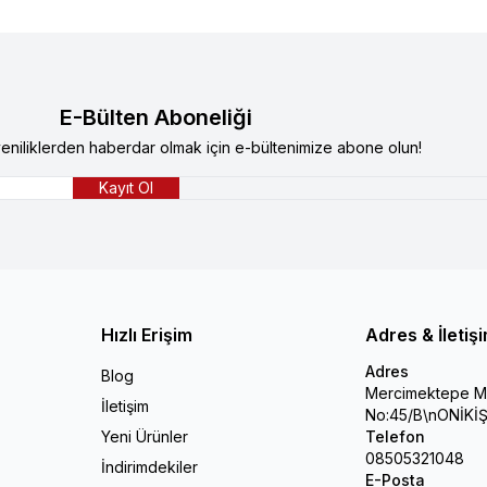
E-Bülten Aboneliği
niliklerden haberdar olmak için e-bültenimize abone olun!
Kayıt Ol
Hızlı Erişim
Adres & İletiş
Adres
Blog
Mercimektepe Ma
İletişim
No:45/B\nONİK
Yeni Ürünler
Telefon
08505321048
İndirimdekiler
E-Posta