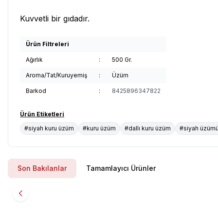
Kuvvetli bir gıdadır.
Ürün Filtreleri
Ağırlık
:
500 Gr.
Aroma/Tat/Kuruyemiş
:
Üzüm
Barkod
:
8425896347822
Ürün Etiketleri
#siyah kuru üzüm
#kuru üzüm
#dallı kuru üzüm
#siyah üzümü
Son Bakılanlar
Tamamlayıcı Ürünler