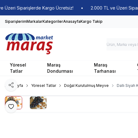
ri Siparişlerde Kargo Ücretsiz!
•
2.000 TL ve Üzeri Siparişler
Siparişlerim
Markalar
Kategoriler
Anasayfa
Kargo Takip
Yöresel
Maraş
Maraş
Tatlar
Dondurması
Tarhanası
Ana Sayfa
Yöresel Tatlar
Doğal Kurutulmuş Meyve
Dallı Siyah
Paylaş
Favoriye Ekle