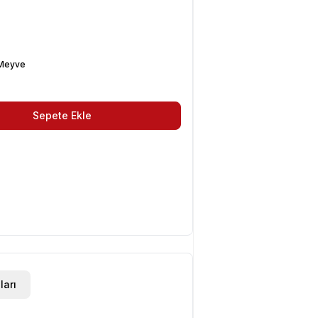
 Meyve
Sepete Ekle
ları