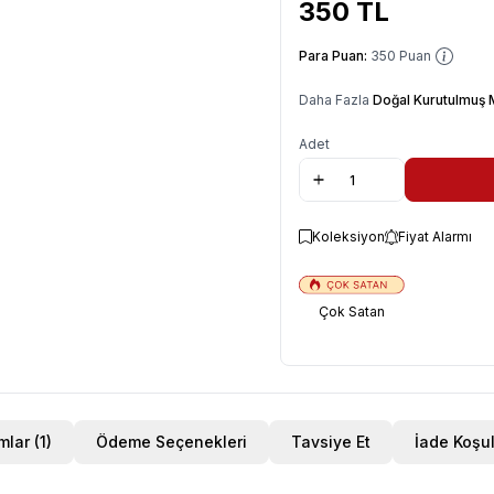
350
TL
Para Puan:
350
Puan
Daha Fazla
Doğal Kurutulmuş
Adet
Koleksiyon
Fiyat Alarmı
Çok Satan
Yorumlar (1)
Ödeme Seçenekleri
Tavsiye Et
İade Koşul