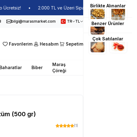
Birlikte Alınanlar
tsiz!
•
2.000 TL ve Üzeri Siparişlerde Kargo Ücretsiz!
•
8
bilgi@marasmarket.com
TR
TL
Benzer Ürünler
Çok Satılanlar
Favorilerim
Hesabım
Sepetim
Maraş
Baharatlar
Biber
Çöreği
züm (500 gr)
(1)