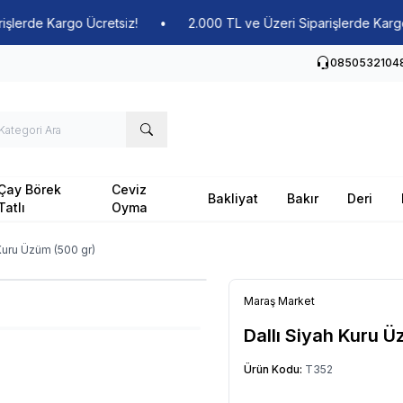
de Kargo Ücretsiz!
•
2.000 TL ve Üzeri Siparişlerde Kargo Ücre
0850532104
Çay Börek
Ceviz
Bakliyat
Bakır
Deri
Tatlı
Oyma
 Kuru Üzüm (500 gr)
Maraş Market
Dallı Siyah Kuru Ü
Ürün Kodu:
T352