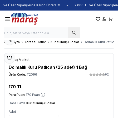
 ve Üzeri Siparişlerde Kargo Ücretsiz!
•
2.000 TL ve Üzeri Siparişlerd
Favorilerim
Hesabım
Sepet
Paylaş
Ana Sayfa
Yöresel Tatlar
Kurutulmuş Gıdalar
Dolmalık Kuru Patlıcan
Favoriye Ekle
Maraş Market
Dolmalık Kuru Patlıcan (25 adet) 1 Bağ
Ürün Kodu:
T2096
(0)
170
TL
Sepete Ekle
Para Puan:
170
Puan
Daha Fazla
Kurutulmuş Gıdalar
Adet