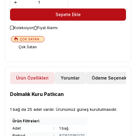
Sepete Ekle
Koleksiyon
Fiyat Alarmı
Çok Satan
Ürün Özellikleri
Yorumlar
Ödeme Seçenekleri
Dolmalık Kuru Patlıcan
1 bağ da 25 adet vardır. Ürünümüz güneş kurutulmasıdır.
Ürün Filtreleri
Adet
:
1 bağ
Barkod
:
8715111181270