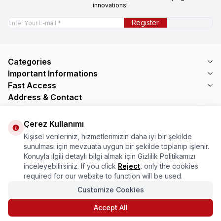
innovations!
Register
Categories
Important Informations
Fast Access
Address & Contact
Address
Çerez Kullanımı
Mercimektepe Mahallesi 51007 Sokak
No:45/B\nONİKİŞUBAT/KAHRAMANMARAŞ
Kişisel verileriniz, hizmetlerimizin daha iyi bir şekilde
Telephone
sunulması için mevzuata uygun bir şekilde toplanıp işlenir.
08505321048
Konuyla ilgili detaylı bilgi almak için Gizlilik Politikamızı
Email
inceleyebilirsiniz. If you click
Reject
, only the cookies
bilgi@marasmarket.com
required for our website to function will be used.
Customize Cookies
PlayStore
App Store
Accept All