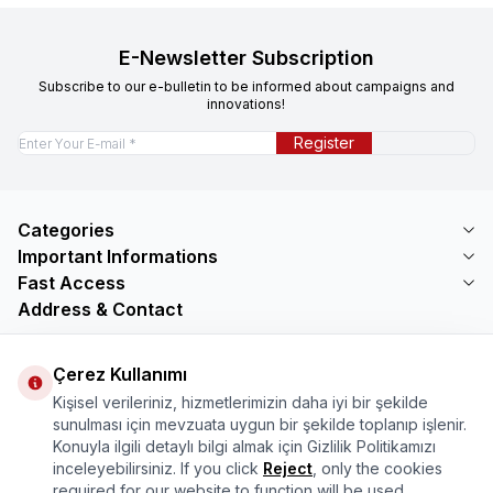
E-Newsletter Subscription
Subscribe to our e-bulletin to be informed about campaigns and
innovations!
Register
Categories
Important Informations
Fast Access
Address & Contact
Address
Mercimektepe Mahallesi 51007 Sokak
Çerez Kullanımı
No:45/B\nONİKİŞUBAT/KAHRAMANMARAŞ
Kişisel verileriniz, hizmetlerimizin daha iyi bir şekilde
Telephone
sunulması için mevzuata uygun bir şekilde toplanıp işlenir.
08505321048
Konuyla ilgili detaylı bilgi almak için Gizlilik Politikamızı
Email
inceleyebilirsiniz. If you click
Reject
, only the cookies
bilgi@marasmarket.com
required for our website to function will be used.