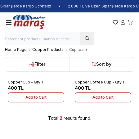
Siparişlerde Kargo Ücretsiz!
•
2.000 TL ve Üzeri Siparişlerde Kargo Üc
My Favorite
My Acco
My Ca
Home Page
Copper Products
Cup team
Filter
Sort by
Copper Cup - Qty 1
Copper Coffee Cup - Qty 1
New
New
Add to Favorites
Add to Favorites
400
TL
400
TL
Add to Cart
Add to Cart
Total
2
results found.