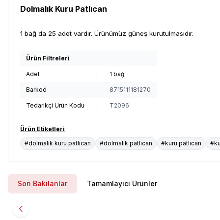
Dolmalık Kuru Patlıcan
1 bağ da 25 adet vardır. Ürünümüz güneş kurutulmasıdır.
Ürün Filtreleri
Adet
:
1 bağ
Barkod
:
8715111181270
Tedarikçi Ürün Kodu
:
T2096
Ürün Etiketleri
#dolmalık kuru patlıcan
#dolmalık patlıcan
#kuru patlıcan
#ku
Son Bakılanlar
Tamamlayıcı Ürünler