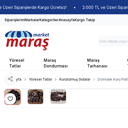
ri Siparişlerde Kargo Ücretsiz!
•
2.000 TL ve Üzeri Siparişler
Siparişlerim
Markalar
Kategoriler
Anasayfa
Kargo Takip
Yöresel
Maraş
Maraş
Tatlar
Dondurması
Tarhanası
Ana Sayfa
Yöresel Tatlar
Kurutulmuş Gıdalar
Dolmalık Kuru Patl
Paylaş
Favoriye Ekle