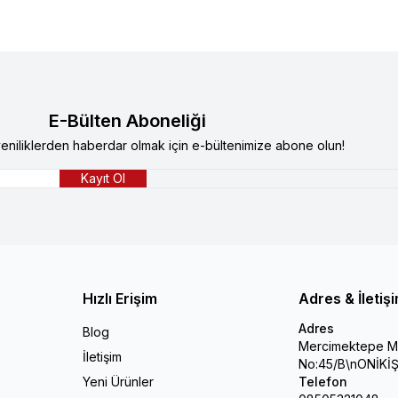
E-Bülten Aboneliği
niliklerden haberdar olmak için e-bültenimize abone olun!
Kayıt Ol
Hızlı Erişim
Adres & İletiş
Adres
Blog
Mercimektepe Ma
İletişim
No:45/B\nONİK
Yeni Ürünler
Telefon