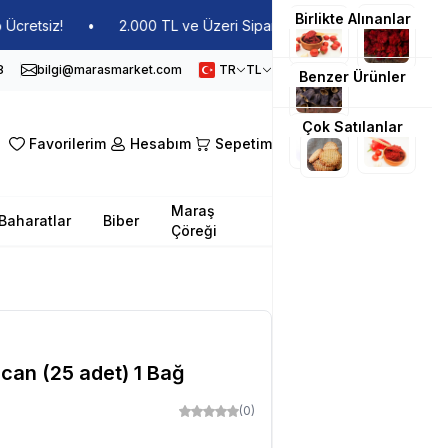
Birlikte Alınanlar
tsiz!
•
2.000 TL ve Üzeri Siparişlerde Kargo Ücretsiz!
•
8
bilgi@marasmarket.com
TR
TL
Benzer Ürünler
Çok Satılanlar
Favorilerim
Hesabım
Sepetim
Maraş
Baharatlar
Biber
Çöreği
ıcan (25 adet) 1 Bağ
(0)