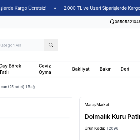
de Kargo Ücretsiz!
•
2.000 TL ve Üzeri Siparişlerde Kargo Ücre
0850532104
Çay Börek
Ceviz
Bakliyat
Bakır
Deri
Tatlı
Oyma
ıcan (25 adet) 1 Bağ
Maraş Market
Dolmalık Kuru Patl
Ürün Kodu:
T2096