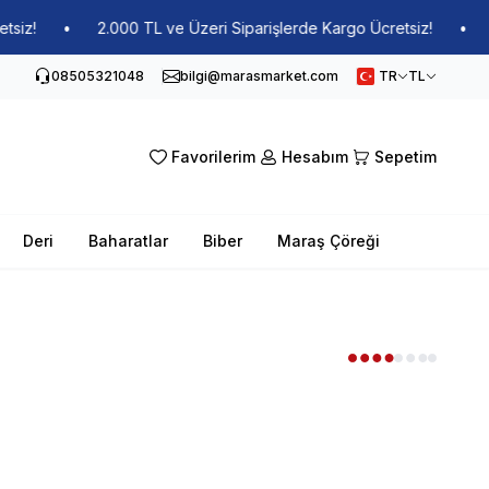
z!
•
2.000 TL ve Üzeri Siparişlerde Kargo Ücretsiz!
•
2.
08505321048
bilgi@marasmarket.com
TR
TL
Favorilerim
Hesabım
Sepetim
Deri
Baharatlar
Biber
Maraş Çöreği