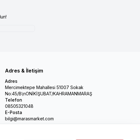
un!
Adres & İletişim
Adres
Mercimektepe Mahallesi 51007 Sokak
No:45/B\nONİKİŞUBAT/KAHRAMANMARAŞ
Telefon
08505321048
E-Posta
bilgi@marasmarket.com
PlayStore
App Store