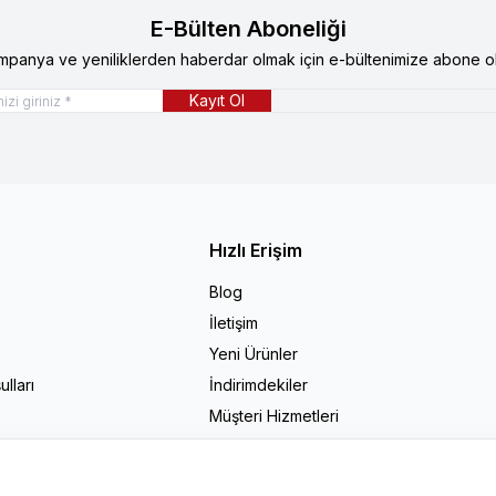
E-Bülten Aboneliği
mpanya ve yeniliklerden haberdar olmak için e-bültenimize abone ol
Kayıt Ol
Hızlı Erişim
Blog
İletişim
Yeni Ürünler
lları
İndirimdekiler
Müşteri Hizmetleri
Sepetim
Markalar