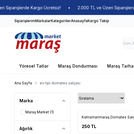
Siparişlerde Kargo Ücretsiz!
•
2.000 TL ve Üzeri Siparişlerde 
Siparişlerim
Markalar
Kategoriler
Anasayfa
Kargo Takip
Yöresel Tatlar
Maraş Dondurması
Maraş Tarha
Ana Sayfa
ev tipi domates salçası
Marka
Maraş Market
(1)
Yeni
Kahramanmaraş Domates Salç
Favorilere Ekle
250
TL
Ağırlık