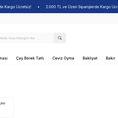
Kargo Ücretsiz!
•
2.000 TL ve Üzeri Siparişlerde Kargo Ücretsi
nası
Çay Börek Tatlı
Ceviz Oyma
Bakliyat
Bakır
ası