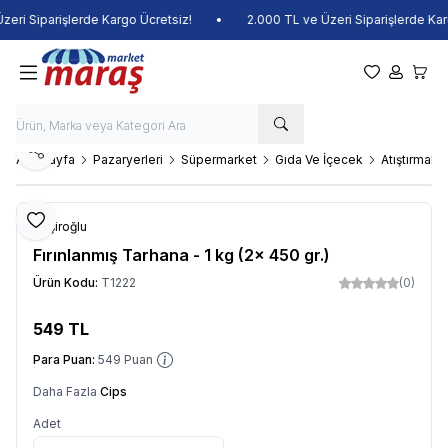
ri Siparişlerde Kargo Ücretsiz!
•
2.000 TL ve Üzeri Siparişlerde Karg
Favorilerim
Hesabım
Sepet
Paylaş
Ana Sayfa
Pazaryerleri
Süpermarket
Gıda Ve İçecek
Atıştırmalıkl
Favoriye Ekle
Haşiroğlu
Fırınlanmış Tarhana - 1 kg (2x 450 gr.)
Ürün Kodu:
T1222
(0)
549
TL
Sepete Ekle
Para Puan:
549
Puan
Daha Fazla
Cips
Adet