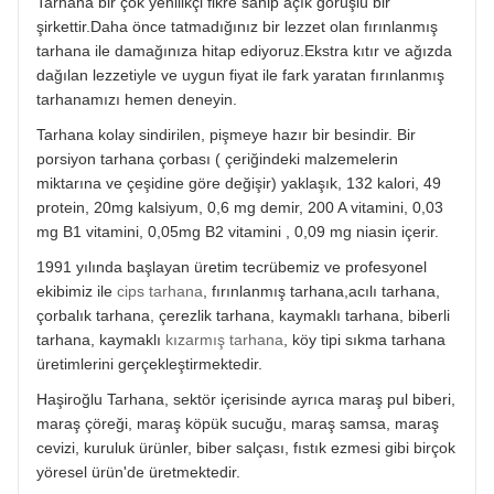
Tarhana bir çok yenilikçi fikre sahip açık görüşlü bir
şirkettir.Daha önce tatmadığınız bir lezzet olan fırınlanmış
tarhana ile damağınıza hitap ediyoruz.Ekstra kıtır ve ağızda
dağılan lezzetiyle ve uygun fiyat ile fark yaratan fırınlanmış
tarhanamızı hemen deneyin.
Tarhana kolay sindirilen, pişmeye hazır bir besindir. Bir
porsiyon tarhana çorbası ( çeriğindeki malzemelerin
miktarına ve çeşidine göre değişir) yaklaşık, 132 kalori, 49
protein, 20mg kalsiyum, 0,6 mg demir, 200 A vitamini, 0,03
mg B1 vitamini, 0,05mg B2 vitamini , 0,09 mg niasin içerir.
1991 yılında başlayan üretim tecrübemiz ve profesyonel
ekibimiz ile
cips tarhana
, fırınlanmış tarhana,acılı tarhana,
çorbalık tarhana, çerezlik tarhana, kaymaklı tarhana, biberli
tarhana, kaymaklı
kızarmış tarhana
, köy tipi sıkma tarhana
üretimlerini gerçekleştirmektedir.
Haşiroğlu Tarhana, sektör içerisinde ayrıca maraş pul biberi,
maraş çöreği, maraş köpük sucuğu, maraş samsa, maraş
cevizi, kuruluk ürünler, biber salçası, fıstık ezmesi gibi birçok
yöresel ürün'de üretmektedir.