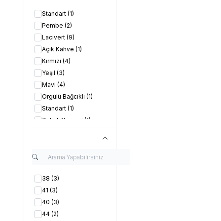
Standart
(1)
Pembe
(2)
Lacivert
(9)
Açık Kahve
(1)
Kırmızı
(4)
Yeşil
(3)
Mavi
(4)
Örgülü Bağcıklı
(1)
Standart
(1)
Tokalı Yemeni
(1)
Nakışlı
(1)
Açık Kahve
(2)
Kahverengi
(1)
Turuncu
(1)
38
(3)
Beyaz
(5)
41
(3)
Bordo
(4)
40
(3)
Siyah
(1)
44
(2)
Mor
(1)