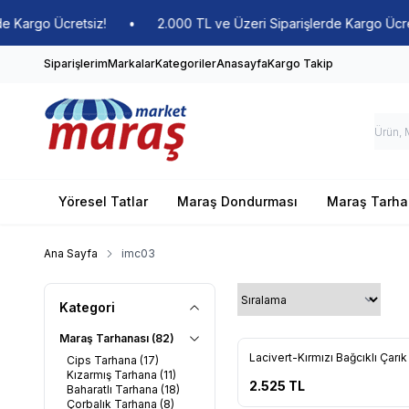
etsiz!
•
2.000 TL ve Üzeri Siparişlerde Kargo Ücretsiz!
•
Siparişlerim
Markalar
Kategoriler
Anasayfa
Kargo Takip
Yöresel Tatlar
Maraş Dondurması
Maraş Tarha
Ana Sayfa
imc03
Kategori
Maraş Tarhanası
(82)
Yeni
Lacivert-Kırmızı Bağcıklı Çarık
Cips Tarhana
(17)
Favorilere Ekle
Kızarmış Tarhana
(11)
2.525
TL
Baharatlı Tarhana
(18)
Çorbalık Tarhana
(8)