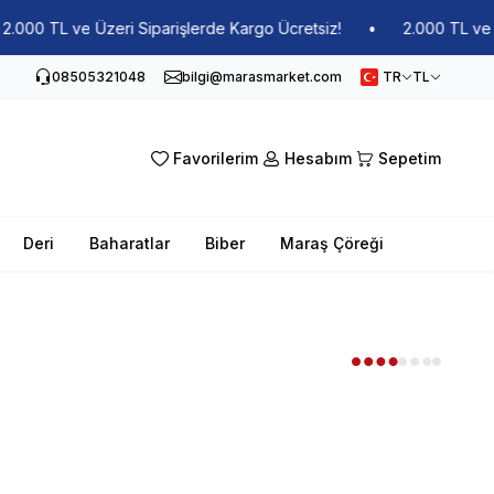
 Üzeri Siparişlerde Kargo Ücretsiz!
•
2.000 TL ve Üzeri Sipari
08505321048
bilgi@marasmarket.com
TR
TL
Favorilerim
Hesabım
Sepetim
Deri
Baharatlar
Biber
Maraş Çöreği