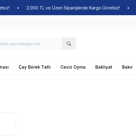
2.000 TL ve Üzeri Siparişlerde Kargo Ücretsiz!
•
2.000 TL ve
nası
Çay Börek Tatlı
Ceviz Oyma
Bakliyat
Bakır