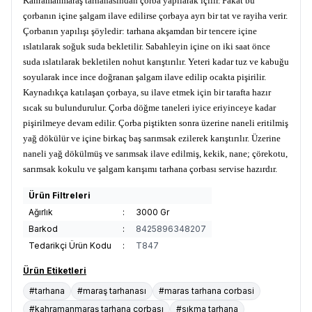
Kahramanmaraş tarhanasından çorba yapılarak içilir. Fakat bu
çorbanın içine şalgam ilave edilirse çorbaya ayrı bir tat ve rayiha verir.
Çorbanın yapılışı şöyledir: tarhana akşamdan bir tencere içine
ıslatılarak soğuk suda bekletilir. Sabahleyin içine on iki saat önce
suda ıslatılarak bekletilen nohut karıştırılır. Yeteri kadar tuz ve kabuğu
soyularak ince ince doğranan şalgam ilave edilip ocakta pişirilir.
Kaynadıkça katılaşan çorbaya, su ilave etmek için bir tarafta hazır
sıcak su bulundurulur. Çorba döğme taneleri iyice eriyinceye kadar
pişirilmeye devam edilir. Çorba piştikten sonra üzerine naneli eritilmiş
yağ dökülür ve içine birkaç baş sarımsak ezilerek karıştırılır. Üzerine
naneli yağ dökülmüş ve sarımsak ilave edilmiş, kekik, nane; çörekotu,
sarımsak kokulu ve şalgam karışımı tarhana çorbası servise hazırdır.
Ürün Filtreleri
Ağırlık
:
3000 Gr
Barkod
:
8425896348207
Tedarikçi Ürün Kodu
:
T847
Ürün Etiketleri
#tarhana
#maraş tarhanası
#maras tarhana corbasi
#kahramanmaraş tarhana çorbası
#sıkma tarhana