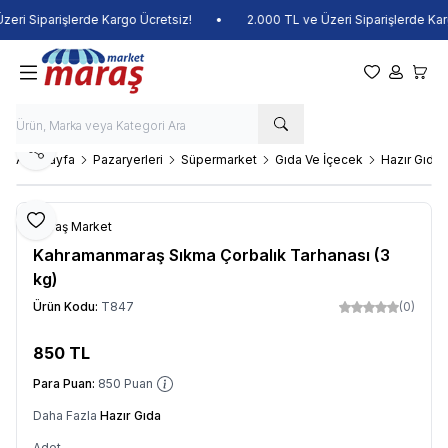
i Siparişlerde Kargo Ücretsiz!
•
2.000 TL ve Üzeri Siparişlerde Kargo
Favorilerim
Hesabım
Sepet
Paylaş
Ana Sayfa
Pazaryerleri
Süpermarket
Gıda Ve İçecek
Hazır Gıda
Favoriye Ekle
Maraş Market
Kahramanmaraş Sıkma Çorbalık Tarhanası (3
kg)
Ürün Kodu:
T847
(0)
850
TL
Sepete Ekle
Para Puan:
850
Puan
Daha Fazla
Hazır Gıda
Adet