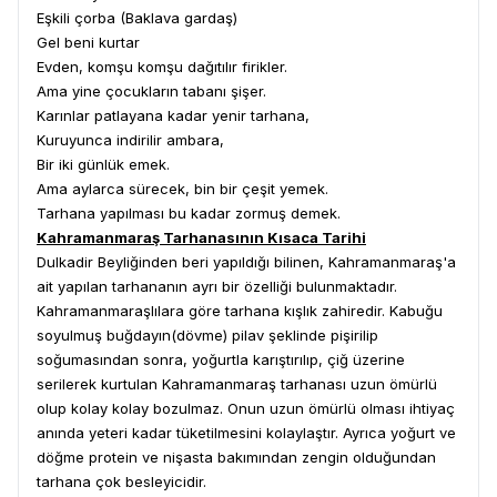
Eşkili çorba (Baklava gardaş)
Gel beni kurtar
Evden, komşu komşu dağıtılır firikler.
Ama yine çocukların tabanı şişer.
Karınlar patlayana kadar yenir tarhana,
Kuruyunca indirilir ambara,
Bir iki günlük emek.
Ama aylarca sürecek, bin bir çeşit yemek.
Tarhana yapılması bu kadar zormuş demek.
Kahramanmaraş Tarhanasının Kısaca Tarihi
Dulkadir Beyliğinden beri yapıldığı bilinen, Kahramanmaraş'a
ait yapılan tarhananın ayrı bir özelliği bulunmaktadır.
Kahramanmaraşlılara göre tarhana kışlık zahiredir. Kabuğu
soyulmuş buğdayın(dövme) pilav şeklinde pişirilip
soğumasından sonra, yoğurtla karıştırılıp, çiğ üzerine
serilerek kurtulan Kahramanmaraş tarhanası uzun ömürlü
olup kolay kolay bozulmaz. Onun uzun ömürlü olması ihtiyaç
anında yeteri kadar tüketilmesini kolaylaştır. Ayrıca yoğurt ve
döğme protein ve nişasta bakımından zengin olduğundan
tarhana çok besleyicidir.