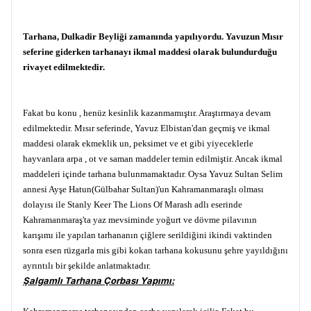
Tarhana, Dulkadir Beyliği zamanında yapılıyordu. Yavuzun Mısır
seferine giderken tarhanayı ikmal maddesi olarak bulundurduğu
rivayet edilmektedir.
Fakat bu konu , henüz kesinlik kazanmamıştır. Araştırmaya devam
edilmektedir. Mısır seferinde, Yavuz Elbistan'dan geçmiş ve ikmal
maddesi olarak ekmeklik un, peksimet ve et gibi yiyeceklerle
hayvanlara arpa , ot ve saman maddeler temin edilmiştir. Ancak ikmal
maddeleri içinde tarhana bulunmamaktadır. Oysa Yavuz Sultan Selim
annesi Ayşe Hatun(Gülbahar Sultan)'un Kahramanmaraşlı olması
dolayısı ile Stanly Keer The Lions Of Marash adlı eserinde
Kahramanmaraş'ta yaz mevsiminde yoğurt ve dövme pilavının
karışımı ile yapılan tarhananın çiğlere serildiğini ikindi vaktinden
sonra esen rüzgarla mis gibi kokan tarhana kokusunu şehre yayıldığını
ayrıntılı bir şekilde anlatmaktadır.
Şalgamlı Tarhana Çorbası Yapımı: