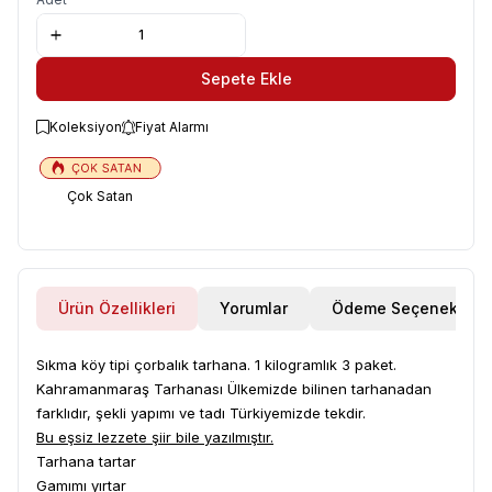
Sepete Ekle
Koleksiyon
Fiyat Alarmı
Çok Satan
Ürün Özellikleri
Yorumlar
Ödeme Seçenekleri
Sıkma köy tipi çorbalık tarhana. 1 kilogramlık 3 paket.
Kahramanmaraş Tarhanası Ülkemizde bilinen tarhanadan
farklıdır, şekli yapımı ve tadı Türkiyemizde tekdir.
Bu eşsiz lezzete şiir bile yazılmıştır.
Tarhana tartar
Gamımı yırtar