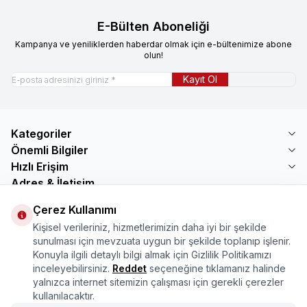
E-Bülten Aboneliği
Kampanya ve yeniliklerden haberdar olmak için e-bültenimize abone
olun!
Kayıt Ol
Kategoriler
Önemli Bilgiler
Hızlı Erişim
Adres & İletişim
Adres
Çerez Kullanımı
Mercimektepe Mahallesi 51007 Sokak
Kişisel verileriniz, hizmetlerimizin daha iyi bir şekilde
No:45/B\nONİKİŞUBAT/KAHRAMANMARAŞ
sunulması için mevzuata uygun bir şekilde toplanıp işlenir.
Telefon
Konuyla ilgili detaylı bilgi almak için Gizlilik Politikamızı
08505321048
inceleyebilirsiniz.
Reddet
seçeneğine tıklamanız halinde
E-Posta
yalnızca internet sitemizin çalışması için gerekli çerezler
bilgi@marasmarket.com
kullanılacaktır.