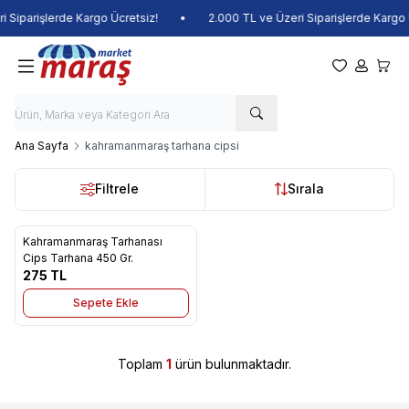
 Siparişlerde Kargo Ücretsiz!
•
2.000 TL ve Üzeri Siparişlerde Kargo Ü
Favorilerim
Hesabım
Sepet
Ana Sayfa
kahramanmaraş tarhana cipsi
Filtrele
Sırala
Kahramanmaraş Tarhanası
Yeni
Favorilere Ekle
Cips Tarhana 450 Gr.
275
TL
Sepete Ekle
Toplam
1
ürün bulunmaktadır.