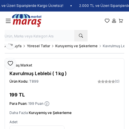
e Üzeri Siparişlerde Kargo Ücretsiz!
•
2.000 TL ve Üzeri Siparişlerde
Favorilerim
Hesabım
Sepet
Paylaş
Ana Sayfa
Yöresel Tatlar
Kuruyemiş ve Şekerleme
Kavrulmuş Leble
Favoriye Ekle
Maraş Market
Kavrulmuş Leblebi ( 1 kg )
Ürün Kodu:
T899
(0)
199
TL
Sepete Ekle
Para Puan:
199
Puan
Daha Fazla
Kuruyemiş ve Şekerleme
Adet