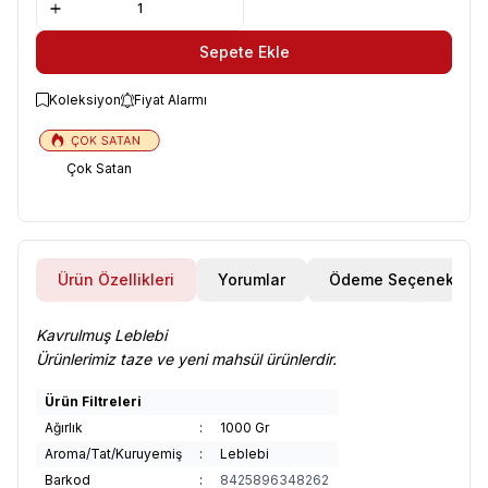
Sepete Ekle
Koleksiyon
Fiyat Alarmı
Çok Satan
Ürün Özellikleri
Yorumlar
Ödeme Seçenekleri
Kavrulmuş Leblebi
Ürünlerimiz taze ve yeni mahsül ürünlerdir.
Ürün Filtreleri
Ağırlık
:
1000 Gr
Aroma/Tat/Kuruyemiş
:
Leblebi
Barkod
:
8425896348262