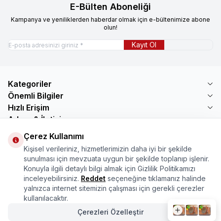
E-Bülten Aboneliği
Kampanya ve yeniliklerden haberdar olmak için e-bültenimize abone
olun!
Kayıt Ol
Kategoriler
Önemli Bilgiler
Hızlı Erişim
Adres & İletişim
Çerez Kullanımı
Adres
Mercimektepe Mahallesi 51007 Sokak
Kişisel verileriniz, hizmetlerimizin daha iyi bir şekilde
No:45/B\nONİKİŞUBAT/KAHRAMANMARAŞ
sunulması için mevzuata uygun bir şekilde toplanıp işlenir.
Telefon
Konuyla ilgili detaylı bilgi almak için Gizlilik Politikamızı
08505321048
inceleyebilirsiniz.
Reddet
seçeneğine tıklamanız halinde
E-Posta
yalnızca internet sitemizin çalışması için gerekli çerezler
bilgi@marasmarket.com
kullanılacaktır.
Çerezleri Özelleştir
PlayStore
App Store