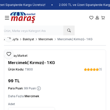
i Siparişlerde Kargo Ücretsiz!
•
2.000 TL ve Üzeri Siparişlerde Kargo 
Favorilerim
Hesabım
Sepet
Paylaş
Ana Sayfa
Bakliyat
Mercimek
Mercimek( Kırmızı)- 1 KG
Favoriye Ekle
Maraş Market
Mercimek( Kırmızı)- 1 KG
Ürün Kodu:
T800
(1)
99
TL
Sepete Ekle
Para Puan:
99
Puan
Daha Fazla
Mercimek
Adet