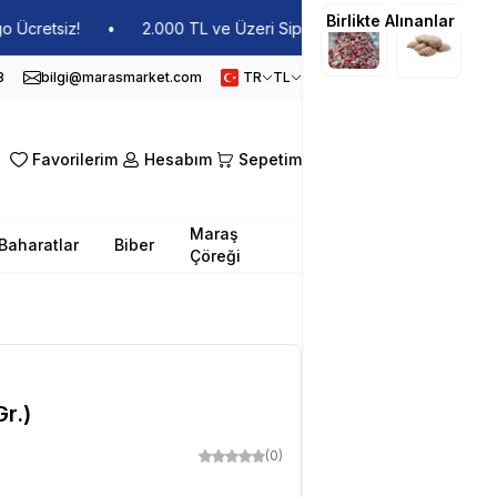
Birlikte Alınanlar
retsiz!
•
2.000 TL ve Üzeri Siparişlerde Kargo Ücretsiz!
•
8
bilgi@marasmarket.com
TR
TL
Favorilerim
Hesabım
Sepetim
Maraş
Baharatlar
Biber
Çöreği
r.)
(0)