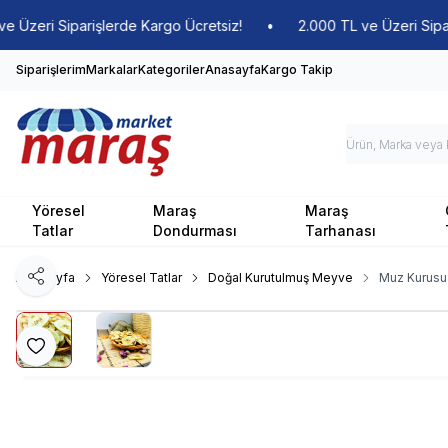
zeri Siparişlerde Kargo Ücretsiz!
•
2.000 TL ve Üzeri Siparişl
Siparişlerim
Markalar
Kategoriler
Anasayfa
Kargo Takip
Yöresel
Maraş
Maraş
Tatlar
Dondurması
Tarhanası
Ana Sayfa
Yöresel Tatlar
Doğal Kurutulmuş Meyve
Muz Kurusu 
Paylaş
Favoriye Ekle