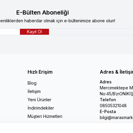
E-Bülten Aboneliği
niliklerden haberdar olmak için e-bültenimize abone olun!
Kayıt Ol
Hızlı Erişim
Adres & İletiş
Adres
Blog
Mercimektepe Ma
İletişim
No:45/B\nONİK
Yeni Ürünler
Telefon
08505321048
İndirimdekiler
E-Posta
Müşteri Hizmetleri
bilgi@marasmark
Sepetim
Markalar