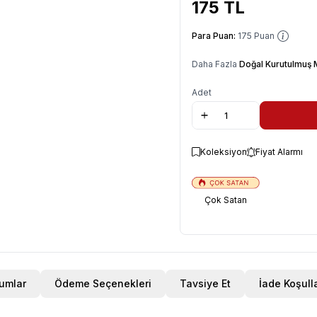
175
TL
Para Puan:
175
Puan
Daha Fazla
Doğal Kurutulmuş
Adet
Koleksiyon
Fiyat Alarmı
Çok Satan
umlar
Ödeme Seçenekleri
Tavsiye Et
İade Koşulla