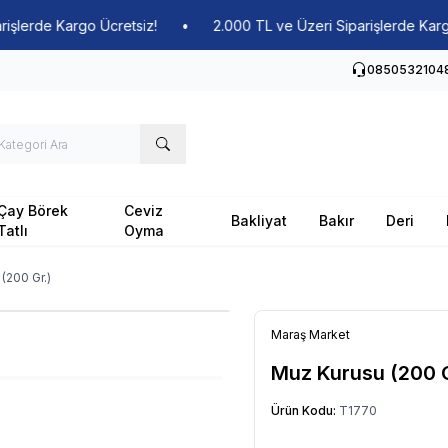
erde Kargo Ücretsiz!
•
2.000 TL ve Üzeri Siparişlerde Kargo Üc
0850532104
Çay Börek
Ceviz
Bakliyat
Bakır
Deri
Tatlı
Oyma
(200 Gr.)
Maraş Market
Muz Kurusu (200 G
Ürün Kodu:
T1770