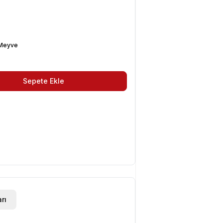
 Meyve
Sepete Ekle
rı