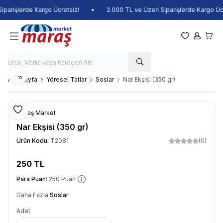
arişlerde Kargo Ücretsiz!
•
2.000 TL ve Üzeri Siparişlerde Kargo Ücre
Favorilerim
Hesabım
Sepet
Paylaş
Ana Sayfa
Yöresel Tatlar
Soslar
Nar Ekşisi (350 gr)
Favoriye Ekle
Maraş Market
Nar Ekşisi (350 gr)
Ürün Kodu:
T2081
(0)
250
TL
Sepete Ekle
Para Puan:
250
Puan
Daha Fazla
Soslar
Adet