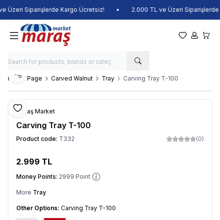
 Üzeri Siparişlerde Kargo Ücretsiz!
•
2.000 TL ve Üzeri Siparişlerde K
My Favorite
My Acco
My Ca
Share
Home Page
Carved Walnut
Tray
Carving Tray T-100
Add to Favorite
Maraş Market
Carving Tray T-100
Product code:
T332
(0)
2.999
TL
Add to Cart
Money Points:
2999
Point
More
Tray
Other Options:
Carving Tray T-100