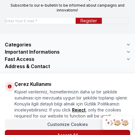
Subscribe to our e-bulletin to be informed about campaigns and
innovations!
Register
Categories
Important Informations
Fast Access
Address & Contact
Address
Mercimektepe Mahallesi 51007 Sokak
Çerez Kullanımı
No:45/B\nONİKİŞUBAT/KAHRAMANMARAŞ
Kişisel verileriniz, hizmetlerimizin daha iyi bir şekilde
Telephone
sunulması için mevzuata uygun bir şekilde toplanıp işlenir.
08505321048
Konuyla ilgili detaylı bilgi almak için Gizlilik Politikamızı
Email
inceleyebilirsiniz. If you click
Reject
, only the cookies
bilgi@marasmarket.com
required for our website to function will be used.
Customize Cookies
PlayStore
App Store