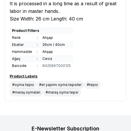
It is processed in a long time as a result of great
labor in master hands.
Size Width: 26 cm Length: 40 cm
Product Filters
Renk
:
Ahşap
Ebatlar
:
26cm / 40cm
Hammadde
:
Ahşap
Ağaç
:
Ceviz
Barcode
:
8425897000125
Product Labels
#oyma tepsi
#el yapımı oyma tepsiler
#tepsi
#maraş oymaları
#maraş oyma tepsi
E-Newsletter Subscription