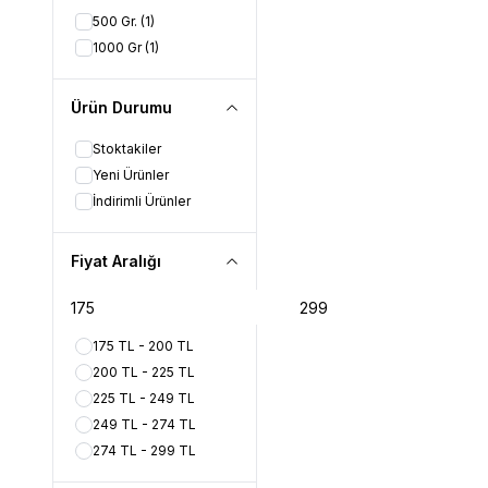
500 Gr.
(1)
1000 Gr
(1)
Ürün Durumu
Stoktakiler
Yeni Ürünler
İndirimli Ürünler
Fiyat Aralığı
175 TL - 200 TL
200 TL - 225 TL
225 TL - 249 TL
249 TL - 274 TL
274 TL - 299 TL