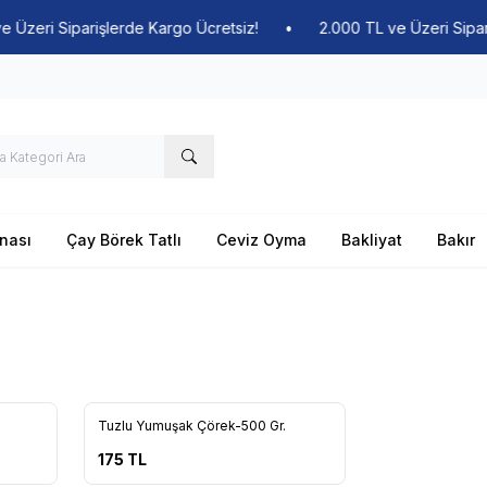
zeri Siparişlerde Kargo Ücretsiz!
•
2.000 TL ve Üzeri Siparişl
nası
Çay Börek Tatlı
Ceviz Oyma
Bakliyat
Bakır
Tuzlu Yumuşak Çörek-500 Gr.
Favorilere Ekle
175
TL