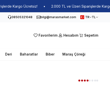
erde Kargo Ücretsiz!
•
2.000 TL ve Üzeri Siparişlerde Kargo Üc
08505321048
bilgi@marasmarket.com
TR
TL
Favorilerim
Hesabım
Sepetim
Deri
Baharatlar
Biber
Maraş Çöreği