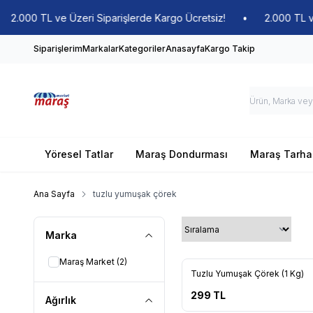
.000 TL ve Üzeri Siparişlerde Kargo Ücretsiz!
•
2.000 TL ve Ü
Siparişlerim
Markalar
Kategoriler
Anasayfa
Kargo Takip
Yöresel Tatlar
Maraş Dondurması
Maraş Tarha
Ana Sayfa
tuzlu yumuşak çörek
Marka
Maraş Market
(2)
Yeni
Tuzlu Yumuşak Çörek (1 Kg)
Favorilere Ekle
299
TL
Ağırlık