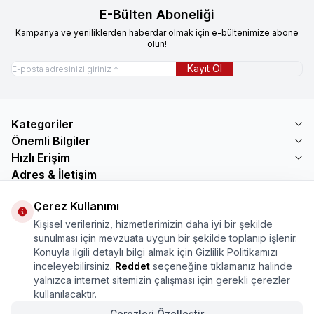
E-Bülten Aboneliği
Kampanya ve yeniliklerden haberdar olmak için e-bültenimize abone
olun!
Kayıt Ol
Kategoriler
Önemli Bilgiler
Hızlı Erişim
Adres & İletişim
Adres
Çerez Kullanımı
Mercimektepe Mahallesi 51007 Sokak
Kişisel verileriniz, hizmetlerimizin daha iyi bir şekilde
No:45/B\nONİKİŞUBAT/KAHRAMANMARAŞ
sunulması için mevzuata uygun bir şekilde toplanıp işlenir.
Telefon
Konuyla ilgili detaylı bilgi almak için Gizlilik Politikamızı
08505321048
inceleyebilirsiniz.
Reddet
seçeneğine tıklamanız halinde
E-Posta
yalnızca internet sitemizin çalışması için gerekli çerezler
bilgi@marasmarket.com
kullanılacaktır.
PlayStore
App Store
Çerezleri Özelleştir