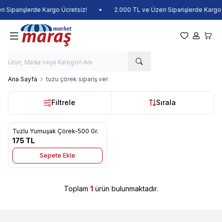
i Siparişlerde Kargo Ücretsiz!
•
2.000 TL ve Üzeri Siparişlerde Kargo 
Favorilerim
Hesabım
Sepet
Ana Sayfa
tuzu çörek sipariş ver
Filtrele
Sırala
Tuzlu Yumuşak Çörek-500 Gr.
Favorilere Ekle
175
TL
Sepete Ekle
Toplam
1
ürün bulunmaktadır.