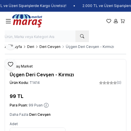
ve Üzeri Siparişlerde Kargo Ücretsiz!
•
2.000 TL ve Üzeri Siparişlerde
Favorilerim
Hesabım
Sepet
Paylaş
Ana Sayfa
Deri
Deri Cevşen
Üçgen Deri Cevşen - Kırmızı
Favoriye Ekle
Maraş Market
Üçgen Deri Cevşen - Kırmızı
Ürün Kodu:
T1414
(0)
99
TL
Sepete Ekle
Para Puan:
99
Puan
Daha Fazla
Deri Cevşen
Adet