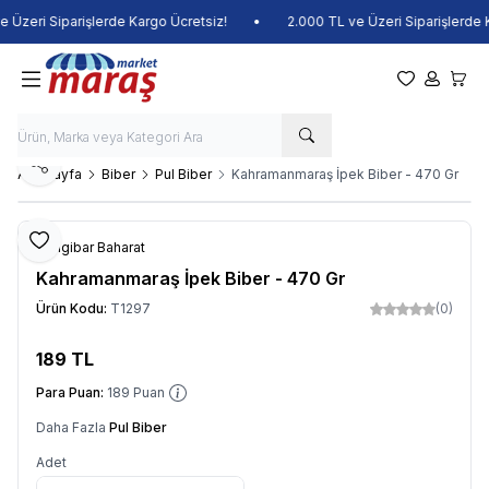
Üzeri Siparişlerde Kargo Ücretsiz!
•
2.000 TL ve Üzeri Siparişlerde K
Favorilerim
Hesabım
Sepet
Paylaş
Ana Sayfa
Biber
Pul Biber
Kahramanmaraş İpek Biber - 470 Gr
Favoriye Ekle
Zengibar Baharat
Kahramanmaraş İpek Biber - 470 Gr
Ürün Kodu:
T1297
(0)
189
TL
Sepete Ekle
Para Puan:
189
Puan
Daha Fazla
Pul Biber
Adet