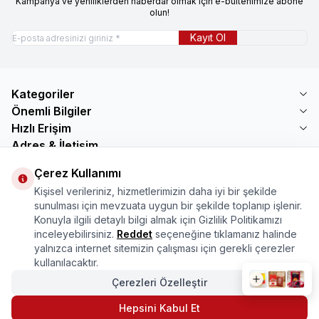
Kampanya ve yeniliklerden haberdar olmak için e-bültenimize abone
olun!
Kayıt Ol
Kategoriler
Önemli Bilgiler
Hızlı Erişim
Adres & İletişim
Adres
Çerez Kullanımı
Mercimektepe Mahallesi 51007 Sokak
Kişisel verileriniz, hizmetlerimizin daha iyi bir şekilde
No:45/B\nONİKİŞUBAT/KAHRAMANMARAŞ
sunulması için mevzuata uygun bir şekilde toplanıp işlenir.
Telefon
Konuyla ilgili detaylı bilgi almak için Gizlilik Politikamızı
08505321048
inceleyebilirsiniz.
Reddet
seçeneğine tıklamanız halinde
E-Posta
yalnızca internet sitemizin çalışması için gerekli çerezler
bilgi@marasmarket.com
kullanılacaktır.
Çerezleri Özelleştir
PlayStore
App Store
Hepsini Kabul Et