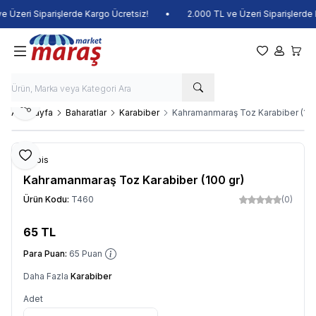
 Üzeri Siparişlerde Kargo Ücretsiz!
•
2.000 TL ve Üzeri Siparişlerde K
Favorilerim
Hesabım
Sepet
Paylaş
Ana Sayfa
Baharatlar
Karabiber
Kahramanmaraş Toz Karabiber (100
Favoriye Ekle
Balbis
Kahramanmaraş Toz Karabiber (100 gr)
Ürün Kodu:
T460
(0)
65
TL
Sepete Ekle
Para Puan:
65
Puan
Daha Fazla
Karabiber
Adet