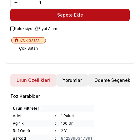
Sepete Ekle
Koleksiyon
Fiyat Alarmı
Çok Satan
Ürün Özellikleri
Yorumlar
Ödeme Seçenekleri
Toz Karabiber
Ürün Filtreleri
Adet
:
1 Paket
Ağırlık
:
100 Gr
Raf Ömrü
:
2 Yıl
Barkod
:
8425896347891