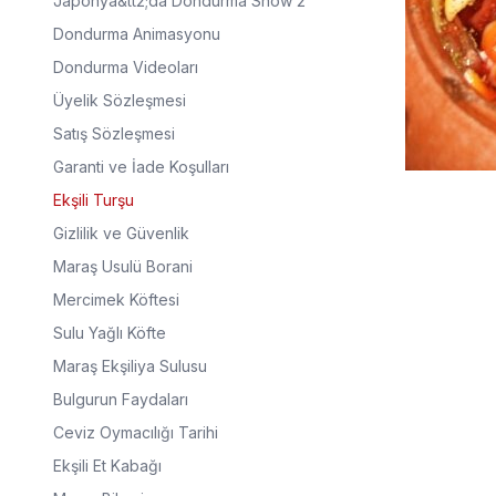
Japonya&tt2;da Dondurma Show 2
Dondurma Animasyonu
Dondurma Videoları
Üyelik Sözleşmesi
Satış Sözleşmesi
Garanti ve İade Koşulları
Ekşili Turşu
Gizlilik ve Güvenlik
Maraş Usulü Borani
Mercimek Köftesi
Sulu Yağlı Köfte
Maraş Ekşiliya Sulusu
Bulgurun Faydaları
Ceviz Oymacılığı Tarihi
Ekşili Et Kabağı