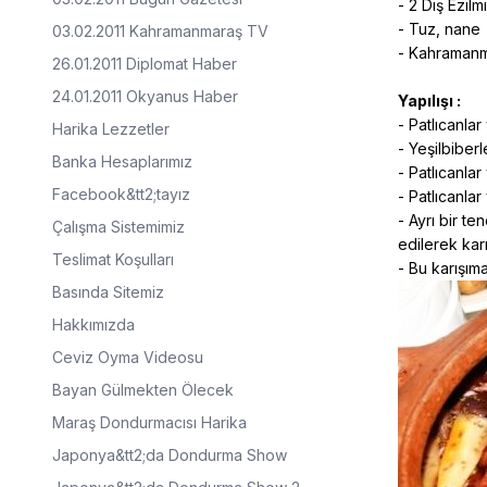
- 2 Diş Ezilm
- Tuz, nane
03.02.2011 Kahramanmaraş TV
- Kahramanm
26.01.2011 Diplomat Haber
24.01.2011 Okyanus Haber
Yapılışı :
- Patlıcanlar
Harika Lezzetler
- Yeşilbiberl
Banka Hesaplarımız
- Patlıcanlar
Facebook&tt2;tayız
- Patlıcanla
- Ayrı bir t
Çalışma Sistemimiz
edilerek karışt
Teslimat Koşulları
- Bu karışıma
Basında Sitemiz
Hakkımızda
Ceviz Oyma Videosu
Bayan Gülmekten Ölecek
Maraş Dondurmacısı Harika
Japonya&tt2;da Dondurma Show