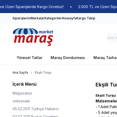
ri Siparişlerde Kargo Ücretsiz!
•
2.000 TL ve Üzeri Siparişler
Siparişlerim
Markalar
Kategoriler
Anasayfa
Kargo Takip
Yöresel Tatlar
Maraş Dondurması
Maraş Tarha
Ana Sayfa
Ekşili Turşu
İçerik Menü
Ekşili T
Mağazamız
Ekşili Turşu
onlivesale
Malzemeler: 
- 1 Adet Patl
05.02.2011 Türkiye Haberci
- 5 Adet yeşi
03.02.2011 Bugün Gazetesi