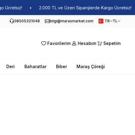
etsiz!
•
2.000 TL ve Üzeri Siparişlerde Kargo Ücretsiz!
•
08505321048
bilgi@marasmarket.com
TR
TL
Favorilerim
Hesabım
Sepetim
Deri
Baharatlar
Biber
Maraş Çöreği